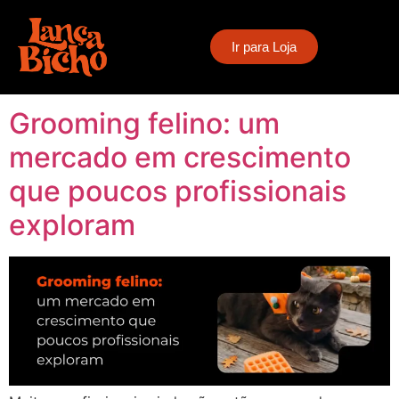
Tag:
banho e tosa
Ir para Loja
para gatos
Grooming felino: um
mercado em crescimento
que poucos profissionais
exploram