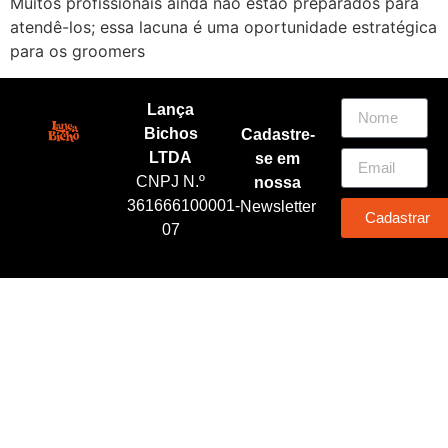
Muitos profissionais ainda não estão preparados para
atendê-los; essa lacuna é uma oportunidade estratégica
para os groomers
Lança
Bichos
Cadastre-
LTDA
se em
CNPJ N.º
nossa
361666100001-
Newsletter
Cadastrar
07