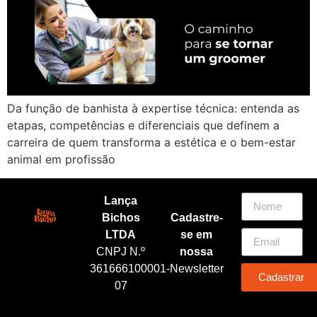
Da função de banhista à expertise técnica: entenda as
etapas, competências e diferenciais que definem a
carreira de quem transforma a estética e o bem-estar
animal em profissão
Lança
Bichos
Cadastre-
LTDA
se em
CNPJ N.º
nossa
361666100001-
Newsletter
Cadastrar
07