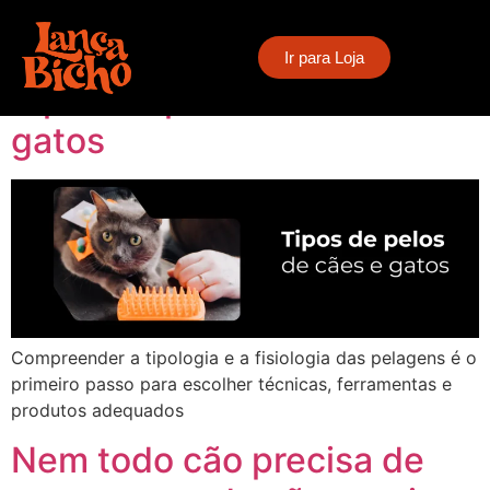
Tag:
banho e tosa
Ir para Loja
Tipos de pelos de cães e
gatos
Compreender a tipologia e a fisiologia das pelagens é o
primeiro passo para escolher técnicas, ferramentas e
produtos adequados
Nem todo cão precisa de