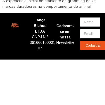
A experiência inicial no ambiente de grooming deixa
marcas duradouras no comportamento do animal
Lança
Bichos
Cadastre-
LTDA
se em
CNPJ N.º
nossa
361666100001-
Newsletter
Cadastrar
07