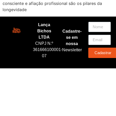
consciente e afiação profissional são os pilares da
longevidade
Lança
Bichos
Cadastre-
LTDA
se em
CNPJ N.º
nossa
361666100001-
Newsletter
Cadastrar
07