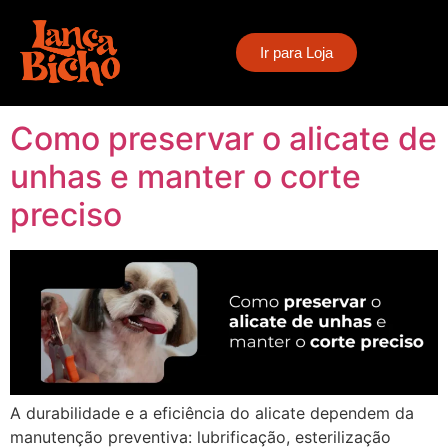
Tag:
cuidados com
Ir para Loja
ferramentas pet
Como preservar o alicate de
unhas e manter o corte
preciso
A durabilidade e a eficiência do alicate dependem da
manutenção preventiva: lubrificação, esterilização