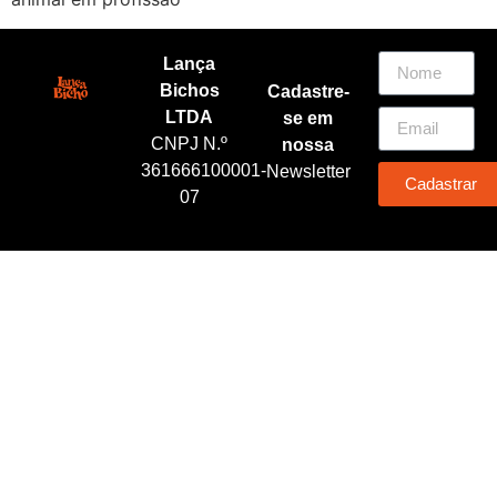
Lança
Bichos
Cadastre-
LTDA
se em
CNPJ N.º
nossa
361666100001-
Newsletter
Cadastrar
07