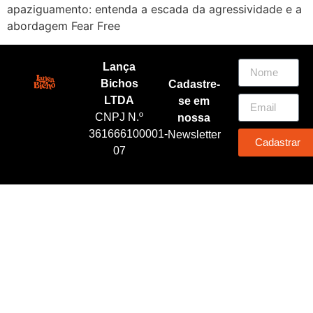
apaziguamento: entenda a escada da agressividade e a
abordagem Fear Free
Lança
Bichos
Cadastre-
LTDA
se em
CNPJ N.º
nossa
361666100001-
Newsletter
Cadastrar
07