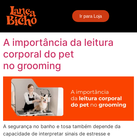
Tag:
leitura corporal
Ir para Loja
do pet no grooming
A importância da leitura
corporal do pet
no grooming
A segurança no banho e tosa também depende da
capacidade de interpretar sinais de estresse e