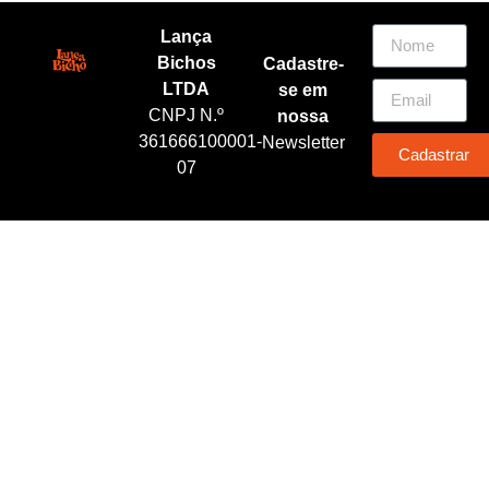
Lança
Bichos
Cadastre-
LTDA
se em
CNPJ N.º
nossa
361666100001-
Newsletter
Cadastrar
07