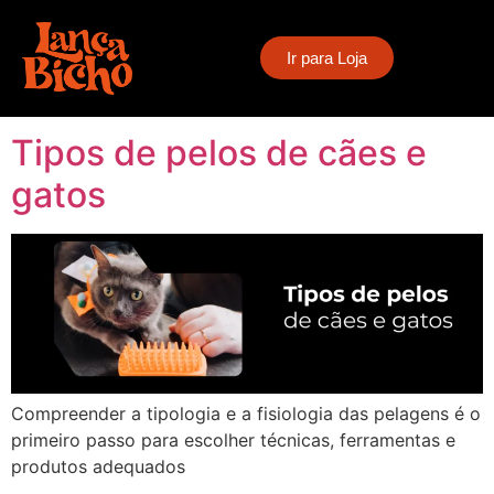
Tag:
pelagem longa
Ir para Loja
e lisa
Tipos de pelos de cães e
gatos
Compreender a tipologia e a fisiologia das pelagens é o
primeiro passo para escolher técnicas, ferramentas e
produtos adequados