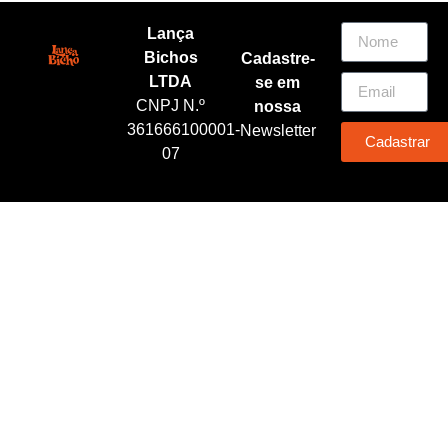
Lança
Bichos
Cadastre-
LTDA
se em
CNPJ N.º
nossa
361666100001-
Newsletter
Cadastrar
07