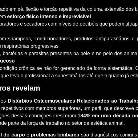
ado em pé, flexão e torção repetitiva da coluna, extensão dos
gem
esforço físico intenso e imprevisível
pradores e secadores com níveis de decibéis que podem ultrap
om shampoos, condicionadores, produtos antiparasitários e
 respiratórias progressivas
 bactérias e parasitas presentes na pele e no pelo dos animai
mucoso
ndição crônica se não for gerenciado de forma sistemática. 
o que leva o profissional a subestimá-los até que o quadro já es
ros revelam
 os
Distúrbios Osteomusculares Relacionados ao Trabalh
 repetitivos com membros superiores, um perfil que descreve 
cações dessas condições cresceram
184% em uma década no 
de parte da força de trabalho no setor de estética animal.
l do carpo
e
problemas lombares
são diagnósticos comuns 