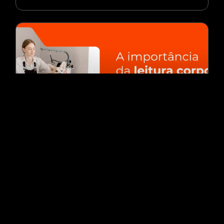
A importância da leitura corporal do pet
no grooming
LEIA MAIS »