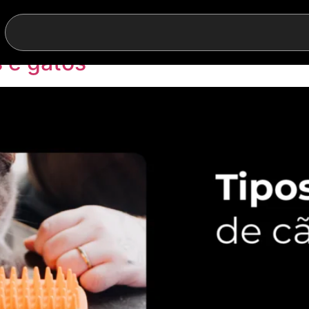
m a pelagem
s e gatos