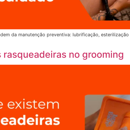
ndem da manutenção preventiva: lubrificação, esterilização
s rasqueadeiras no grooming