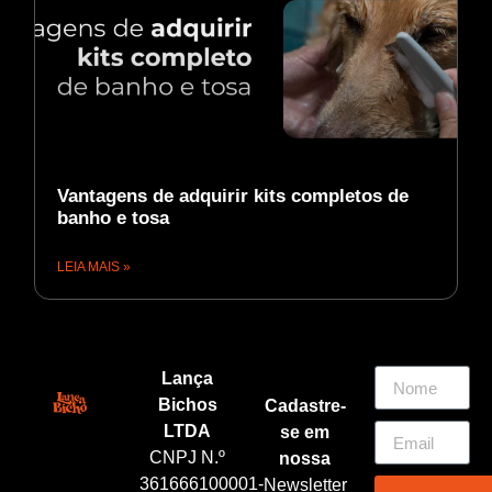
Vantagens de adquirir kits completos de
banho e tosa
LEIA MAIS »
Lança
Bichos
Cadastre-
LTDA
se em
CNPJ N.º
nossa
361666100001-
Newsletter