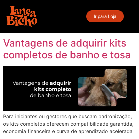
Tag:
equipamentos
Ir para Loja
para groomer
Vantagens de adquirir kits
completos de banho e tosa
Para iniciantes ou gestores que buscam padronização,
os kits completos oferecem compatibilidade garantida,
economia financeira e curva de aprendizado acelerada