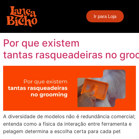
Tag:
saúde
Ir para Loja
ocupacional groomer
Por que existem
tantas rasqueadeiras no gr
A diversidade de modelos não é redundância comercial;
entenda como a física da interação entre ferramenta e
pelagem determina a escolha certa para cada pet