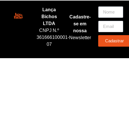
Lança
Bichos
Cadastre-
LTDA
se em
CNPJ N.º
nossa
361666100001-
Newsletter
Cadastrar
07